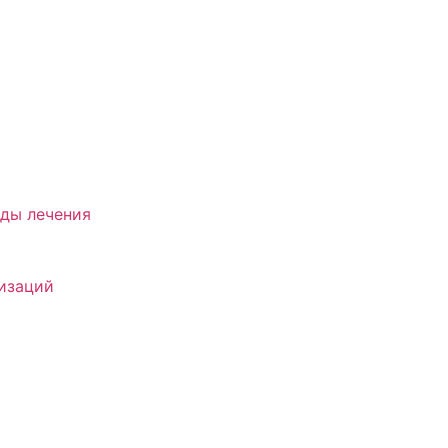
оды лечения
лизаций