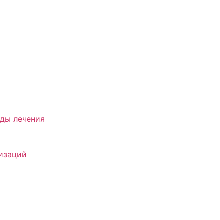
оды лечения
лизаций