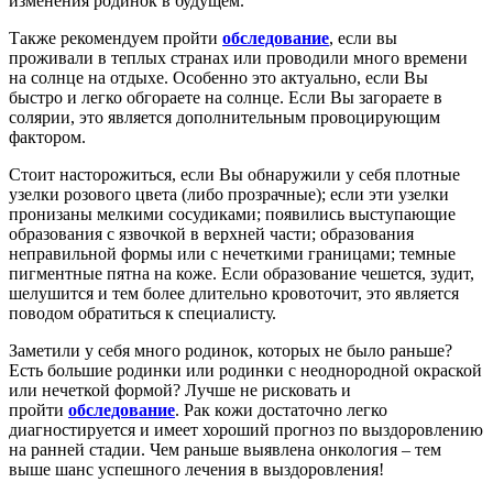
изменения родинок в будущем.
Также рекомендуем пройти
обследование
, если вы
проживали в теплых странах или проводили много времени
на солнце на отдыхе. Особенно это актуально, если Вы
быстро и легко обгораете на солнце. Если Вы загораете в
солярии, это является дополнительным провоцирующим
фактором.
Стоит насторожиться, если Вы обнаружили у себя плотные
узелки розового цвета (либо прозрачные); если эти узелки
пронизаны мелкими сосудиками; появились выступающие
образования с язвочкой в верхней части; образования
неправильной формы или с нечеткими границами; темные
пигментные пятна на коже. Если образование чешется, зудит,
шелушится и тем более длительно кровоточит, это является
поводом обратиться к специалисту.
Заметили у себя много родинок, которых не было раньше?
Есть большие родинки или родинки с неоднородной окраской
или нечеткой формой? Лучше не рисковать и
пройти
обследование
. Рак кожи достаточно легко
диагностируется и имеет хороший прогноз по выздоровлению
на ранней стадии. Чем раньше выявлена онкология – тем
выше шанс успешного лечения в выздоровления!