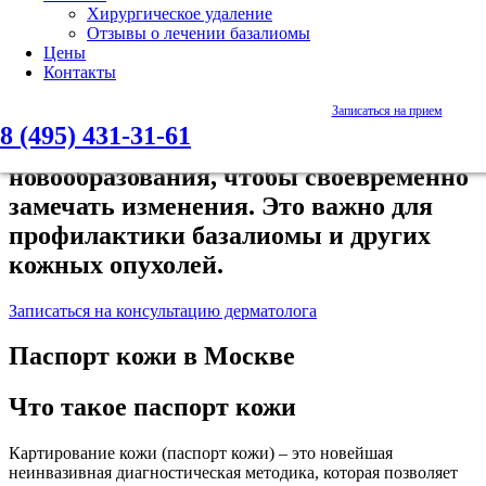
Сделать паспорт кожи в Москве —
Хирургическое удаление
быстрое и точное обследование
Отзывы о лечении базалиомы
Цены
Контакты
Паспорт кожи — это современный
Записаться на прием
способ отслеживать состояние кожи,
8 (495) 431-31-61
фиксировать родинки и
новообразования, чтобы своевременно
замечать изменения. Это важно для
профилактики базалиомы и других
кожных опухолей.
Записаться на консультацию дерматолога
Паспорт кожи в Москве
Что такое паспорт кожи
Картирование кожи (паспорт кожи) – это новейшая
неинвазивная диагностическая методика, которая позволяет