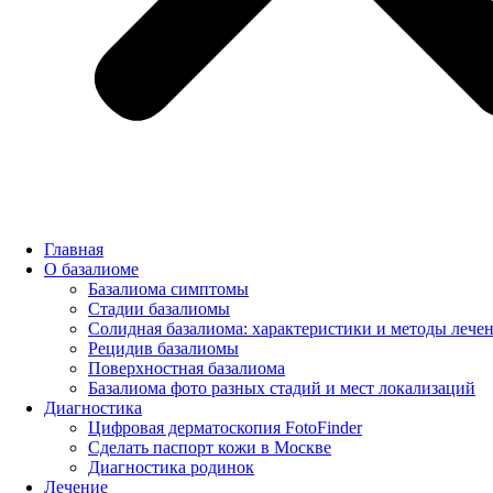
Главная
О базалиоме
Базалиома симптомы
Стадии базалиомы
Солидная базалиома: характеристики и методы
лечения
Рецидив базалиомы
Главная
Поверхностная базалиома
О базалиоме
Базалиома фото разных стадий и мест локализаций
Базалиома симптомы
Диагностика
Стадии базалиомы
Цифровая дерматоскопия FotoFinder
Солидная базалиома: характеристики и методы лече
Сделать паспорт кожи в Москве
Рецидив базалиомы
Диагностика родинок
Поверхностная базалиома
Лечение
Базалиома фото разных стадий и мест локализаций
Хирургическое удаление
Диагностика
Отзывы о лечении базалиомы
Цифровая дерматоскопия FotoFinder
Цены
Сделать паспорт кожи в Москве
Контакты
Диагностика родинок
Лечение