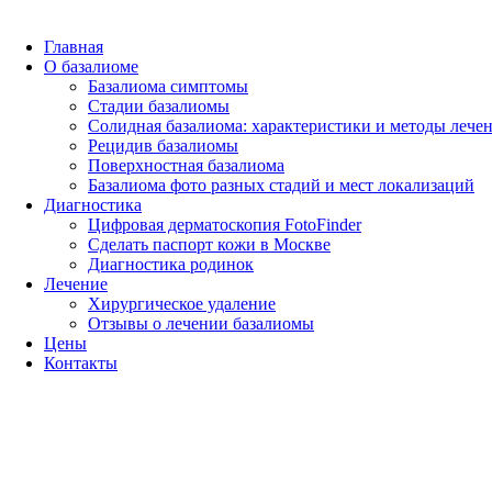
Главная
О базалиоме
Базалиома симптомы
Перейти к содержимому
Стадии базалиомы
Солидная базалиома: характеристики и методы лече
Рецидив базалиомы
8 (495) 431-31-61
Поверхностная базалиома
Базалиома фото разных стадий и мест локализаций
Диагностика
Записаться на прием
Цифровая дерматоскопия FotoFinder
Сделать паспорт кожи в Москве
Главная
Диагностика родинок
О базалиоме
Лечение
Базалиома симптомы
Хирургическое удаление
Стадии базалиомы
Отзывы о лечении базалиомы
Солидная базалиома: характеристики и методы
Цены
лечения
Контакты
Рецидив базалиомы
Поверхностная базалиома
Базалиома фото разных стадий и мест локализаций
Диагностика
Цифровая дерматоскопия FotoFinder
Сделать паспорт кожи в Москве
Диагностика родинок