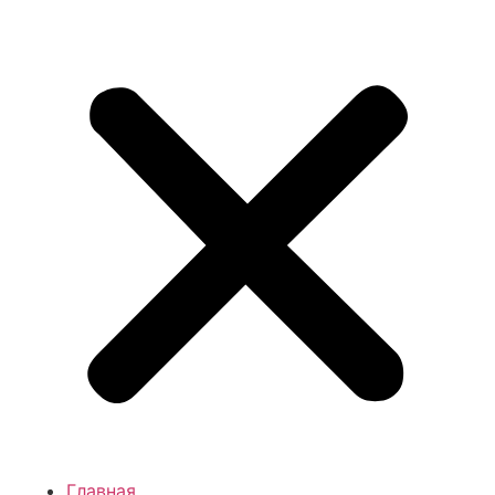
что рецидив базалиомы, возникший в более ранние
сроки, может вести себя агрессивно и ухудшить
прогноз выживаемости, перейдя в злокачественную
форму.
Причины рецидивов
базалиомы и их
разнообразие:
Главная