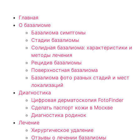
Главная
О базалиоме
Рецидив базалиомы —
Базалиома симптомы
Стадии базалиомы
важно распознать и
Солидная базалиома: характеристики и
своевременно обратиться к
методы лечения
врачу
Рецидив базалиомы
Поверхностная базалиома
Базалиома развивается
Базалиома фото разных стадий и мест
постепенно. Даже после
локализаций
удаления базалиомы
Диагностика
Цифровая дерматоскопия FotoFinder
опухоль может вернуться.
Сделать паспорт кожи в Москве
Регулярные осмотры и
Диагностика родинок
быстрая диагностика
Лечение
Хирургическое удаление
помогают выявить рецидив
Отзывы о лечении базалиомы