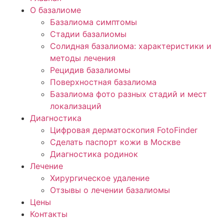
О базалиоме
Базалиома симптомы
Стадии базалиомы
Солидная базалиома: характеристики и
методы лечения
Рецидив базалиомы
Поверхностная базалиома
Базалиома фото разных стадий и мест
локализаций
Диагностика
Цифровая дерматоскопия FotoFinder
Сделать паспорт кожи в Москве
Диагностика родинок
Труднодоступные участки для оперативного
Лечение
вмешательства: Если операция проводилась на
Хирургическое удаление
месте, которое трудно достичь, с возможностью
Отзывы о лечении базалиомы
оставления раковых клеток, это может
Цены
способствовать последующему возвращению
Контакты
опухоли.