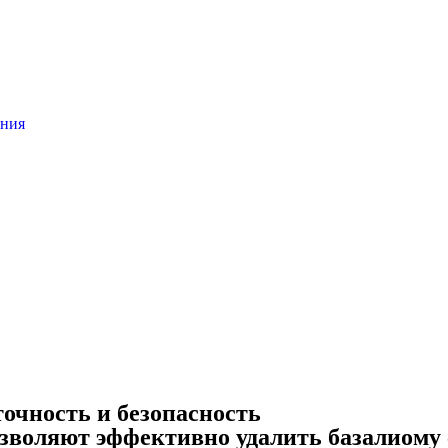
ения
очность и безопасность
воляют эффективно удалить базалиому с